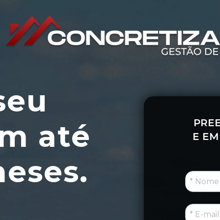
eu 
PRE
m até 
E EM
eses.