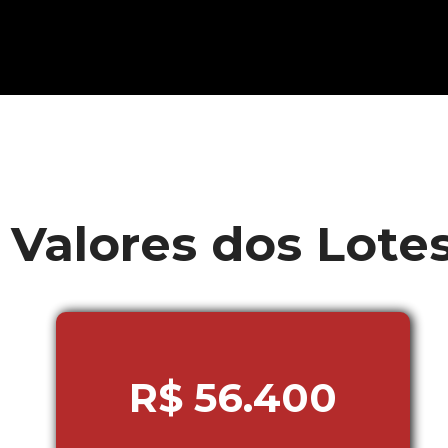
Valor do m²
Valores dos Lote
R$ 56.400