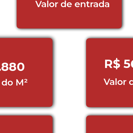
Valor de entrada 
R$ 5
.880
Valor 
 do M² 