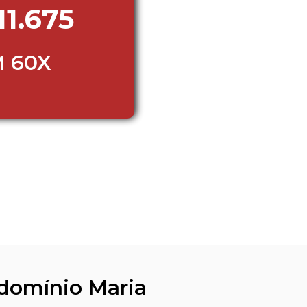
11.675
 60X 
domínio Maria 