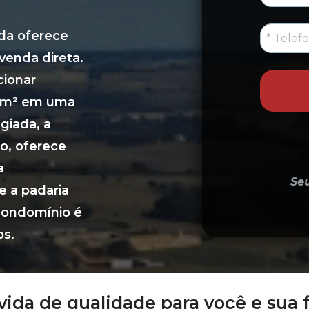
da oferece 
venda direta. 
ionar 
00m² em uma 
giada, a 
, oferece 
 
Se
 a padaria 
condomínio é 
os.
ida de qualidade para você e sua 