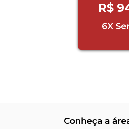
R$ 9
6X Se
Conheça a área