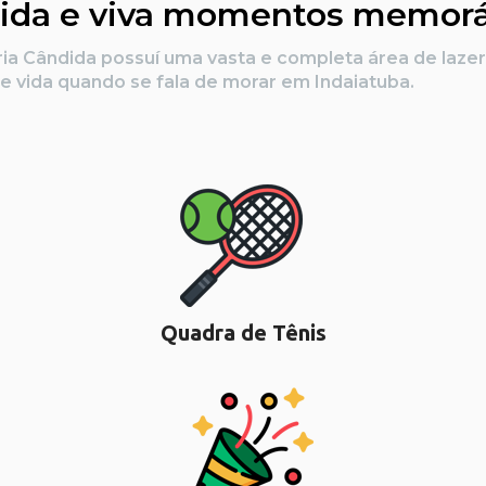
ida e viva momentos memorá
e vida quando se fala de morar em Indaiatuba.
Quadra de Tênis